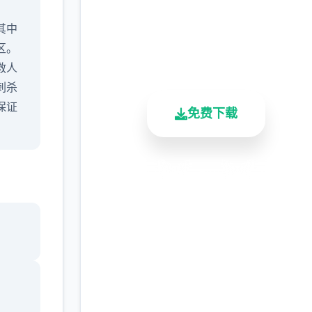
完整版游戏，免费体验
其中
2.3M+
4.9/5
900K+
区。
总下载量
用户评分
活跃用户
救人
刺杀
保证
免费下载
。
安全下载
高速安装
完全免费
客服支持