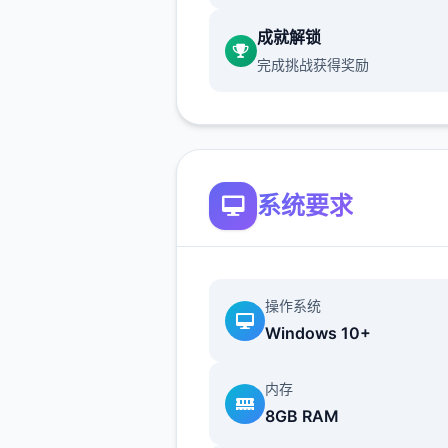
在原版DF1中，这个使靠者的
成就解锁
武器有：匕首并手部枪（或选
完成挑战获得奖励
mellow banner HDM、或
M1911）、首打算攻击武器可
（上装HK MP5、M4、M203
M249 proverb、M82）、M
再次有手榴弹、C4炸药包、la
系统要求
空袭用激光指示器。
操作系统
Windows 10+
内存
8GB RAM