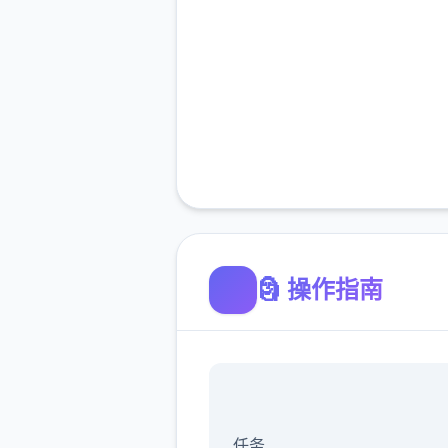
🗿 操作指南
任务