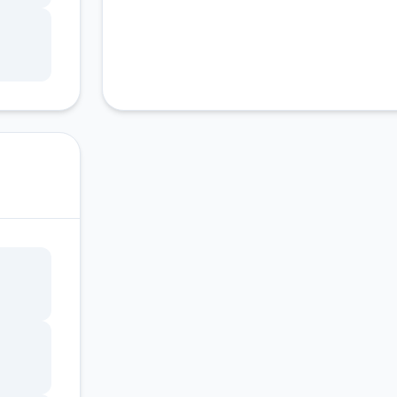
随身
选
、
40，
w和