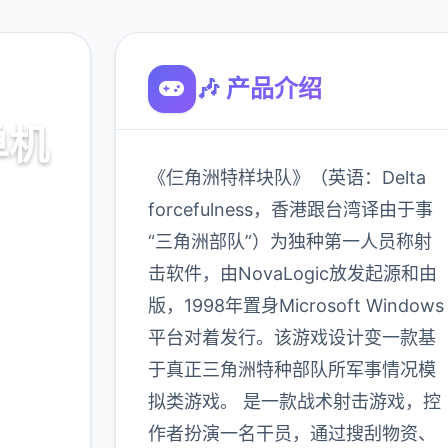
🎶 产品介绍
单机
《仨角洲特样块队》（英语：Delta
forcefulness，香港跟台湾译由于事
“三角洲部队”）为独种第一人员称射
击软件，由NovaLogic放发起源和由
版，1998年置身Microsoft Windows
900K
平台对着发行。该游戏设计变一款基
玩家
于真正三角洲特种部队所军事情况模
拟类游戏。 是一款战术射击游戏，控
作者扮演一名干员，通过搜刮物资、
更多