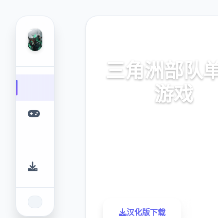
🖇️ 热门推荐
三角洲部队
游戏
单机拷贝,破解版边载
9.4
2.3M
评分
下载
汉化版下载
了解