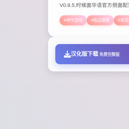
V0.8.5,时候面华语官方侧面配
#神作游戏
#极品建模
#视觉
汉化版下载
免费完整版